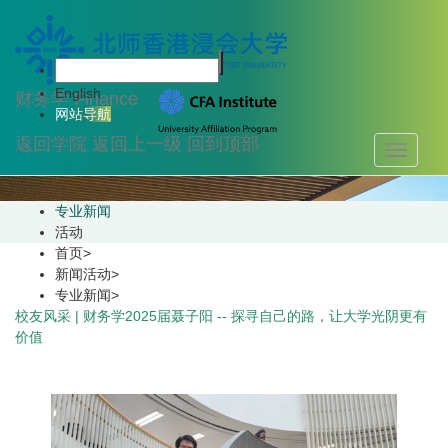
新闻活动
English
财务学
Finance
网站导航
返回学院
返回上一级
回到顶部
Toggle
navigati
专业新闻
活动
首页
>
新闻活动
>
专业新闻
>
校友风采 | 财务学2025届聂子阳 -- 探寻自己的路，让大学光阴更有
价值