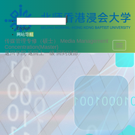
English
网站导航
传媒管理专修（硕士）
Media Management
Toggle
Concentration(Master)
navigati
返回学院
返回上一级
回到顶部