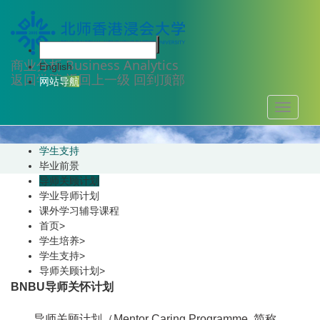
学生培养
商业分析
Business Analytics
English
返回学院
返回上一级
回到顶部
网站导航
Toggle
navigati
学生支持
毕业前景
导师关顾计划
学业导师计划
课外学习辅导课程
首页
>
学生培养
>
学生支持
>
导师关顾计划
>
BNBU导师关怀计划
导师关顾计划（Mentor Caring Programme, 简称