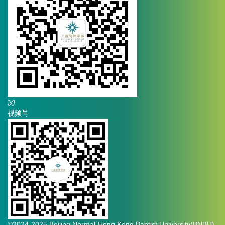
视频号
©2024-2025 Beijing Normal-Hong Kong Baptist University(BNBU).