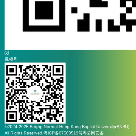
视频号
©2024-2025 Beijing Normal-Hong Kong Baptist University(BNBU).
All Rights Reserved.
粤ICP备07509519号
粤公网安备