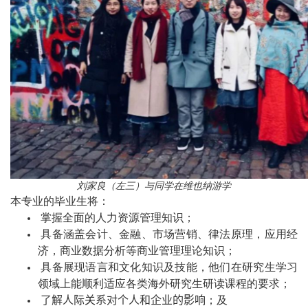
刘家良（左三）与同学在维也纳游学
本专业的毕业生将：
掌握全面的人力资源
管理
知识；
具备
涵盖
会计、金融、市场营销、律法原理，应用经
济，商业
数据
分析等商业管理理论知识；
具备
展现语言
和
文化
知识及
技能，
他们在研究生学习
领域上能顺利适应各类海外研究生研读课程的要求；
了解人际关系对个人和企业的影响
；及