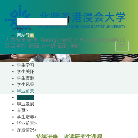
学生培养
English
网站导航
人力资源管理
Management of Human Resources
返回学院
返回上一级
回到顶部
Toggle
navigati
学生学习
学生关怀
学生资源
学生风采
毕业前景
深造情况
职业发展
首页
>
学生培养
>
毕业前景
>
深造情况
>
持续进修、攻读研究生课程