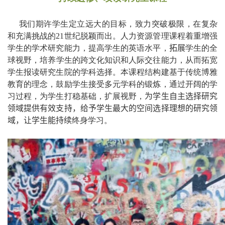
我们
期许
学生定立
远大的目标，致力突破极限，在复杂
和充满挑战的
21世纪脱颖而出。人
力资源管理课程着重增强
学生
的学术研究能力，提高学生的英语水平，
拓展
学生的全
球
视野，
培养
学生的
跨文化知识和人际交往能力，从而拓宽
学生
报读研究生院的学科选择
。本课程结构
建基于传统博雅
教育的理念，
鼓励学生接受多元学科
的锻
炼，通过
开阔的学
习过程
，为学生打稳基础，扩展视野，
为学生自主选择研究
领域提供有效支持，给予学生最大的空间选择理想的研究领
域，让学生能持续
终身学习。