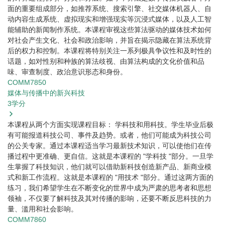
面的重要组成部分，如推荐系统、搜索引擎、社交媒体机器人、自
动内容生成系统、虚拟现实和增强现实等沉浸式媒体，以及人工智
能辅助的新闻制作系统。本课程审视这些算法驱动的媒体技术如何
对社会产生文化、社会和政治影响，并旨在揭示隐藏在算法系统背
后的权力和控制。本课程将特别关注一系列极具争议性和及时性的
话题，如对性别和种族的算法歧视、由算法构成的文化价值和品
味、审查制度、政治意识形态和身份。
COMM7850
媒体与传播中的新兴科技
3
学分
本课程从两个方面实现课程目标： 学科技和用科技。学生毕业后极
有可能报道科技公司、事件及趋势。或者，他们可能成为科技公司
的公关专家。通过本课程适当学习最新技术知识，可以使他们在传
播过程中更准确、更自信。这就是本课程的 "学科技 "部分。一旦学
生掌握了科技知识，他们就可以借助新科技创造新产品、新商业模
式和新工作流程。这就是本课程的 "用技术 "部分。通过这两方面的
练习，我们希望学生在不断变化的世界中成为严肃的思考者和思想
领袖，不仅要了解科技及其对传播的影响，还要不断反思科技的力
量、滥用和社会影响。
COMM7860