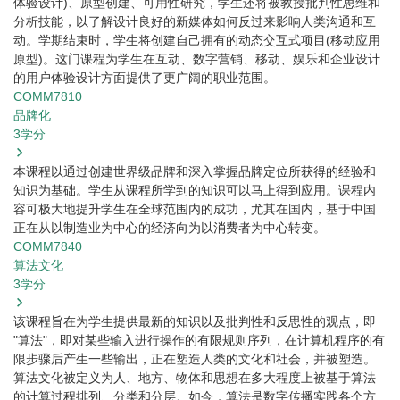
体验设计)、原型创建、可用性研究，学生还将被教授批判性思维和
分析技能，以了解设计良好的新媒体如何反过来影响人类沟通和互
动。学期结束时，学生将创建自己拥有的动态交互式项目(移动应用
原型)。这门课程为学生在互动、数字营销、移动、娱乐和企业设计
的用户体验设计方面提供了更广阔的职业范围。
COMM7810
品牌化
3
学分
本课程以通过创建世界级品牌和深入掌握品牌定位所获得的经验和
知识为基础。学生从课程所学到的知识可以马上得到应用。课程内
容可极大地提升学生在全球范围内的成功，尤其在国内，基于中国
正在从以制造业为中心的经济向为以消费者为中心转变。
COMM7840
算法文化
3
学分
该课程旨在为学生提供最新的知识以及批判性和反思性的观点，即
"算法"，即对某些输入进行操作的有限规则序列，在计算机程序的有
限步骤后产生一些输出，正在塑造人类的文化和社会，并被塑造。
算法文化被定义为人、地方、物体和思想在多大程度上被基于算法
的计算过程排列、分类和分层。如今，算法是数字传播实践各个方