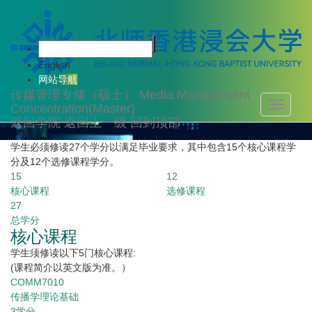
课程设置
English
网站导航
传媒管理专修（硕士）
Media Management
Toggle
Concentration(Master)
navigati
返回学院
返回上一级
回到顶部
学生必须修读27个学分以满足毕业要求，其中包含15个核心课程学
分及12个选修课程学分。
15
12
核心课程
选修课程
27
总学分
核心课程
学生须修读以下5门核心课程:
(课程简介以英文版为准。）
COMM7010
传播学理论基础
3
学分