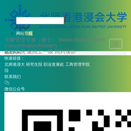
首页
关于
专业简介
联系我们
English
课程设置
网站导航
师资队伍
传媒管理专修（硕士）
Media Management
招生信息
Toggle
Concentration(Master)
学科动态
navigati
返回学院
返回上一级
回到顶部
校友风采
快速链接：
北师港浸大
研究生院
职业发展处
工商管理学院
联系我们
微信公众号