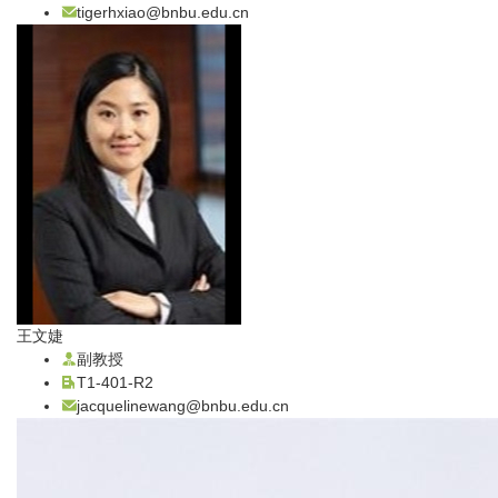
tigerhxiao@bnbu.edu.cn
王文婕
副教授
T1-401-R2
jacquelinewang@bnbu.edu.cn