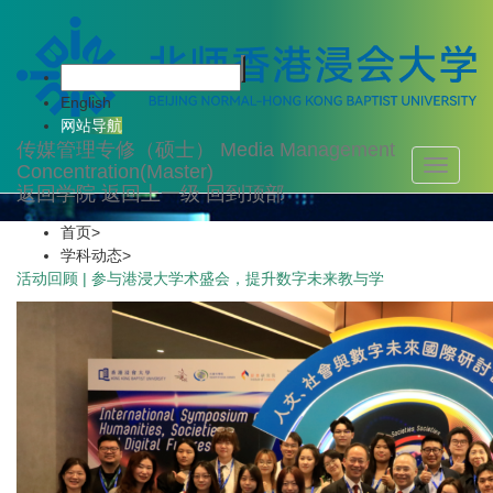
学科动态
English
网站导航
传媒管理专修（硕士）
Media Management
Toggle
Concentration(Master)
navigati
返回学院
返回上一级
回到顶部
首页
>
学科动态
>
活动回顾 | 参与港浸大学术盛会，提升数字未来教与学