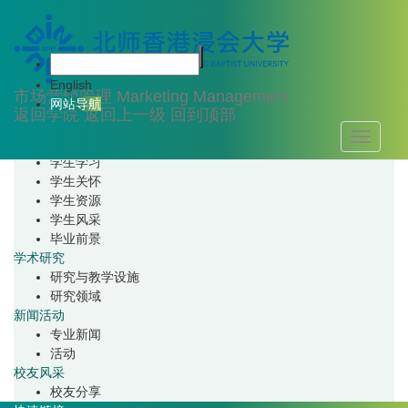
首页
关于我们
专业简介
联系我们
English
师资队伍
市场营销管理
Marketing Management
网站导航
教学人员
返回学院
返回上一级
回到顶部
教学辅助人员
Toggle
学生培养
navigati
学生学习
学生关怀
学生资源
学生风采
毕业前景
学术研究
研究与教学设施
研究领域
新闻活动
专业新闻
活动
校友风采
校友分享