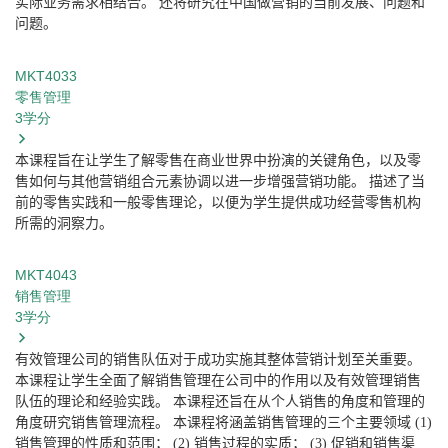
实际业务需求相结合。
还将研究在中国做营销的当前发展、问题和
问题。
MKT4033
零售管理
3
学分
本课程旨在让学生了解零售在商业世界中扮演的关键角色，以及零
售如何与其他营销组合元素协调以进一步增强营销功能。
描述了当
前的零售实践和一般零售理论，以便为学生提供成功经营零售机构
所需的洞察力。
MKT4043
销售管理
3
学分
有效管理公司的销售队伍对于成功实施其整体营销计划至关重要。
本课程让学生全面了解销售管理在公司中的作用以及有效管理销售
队伍的理论和经验实践。
本课程还旨在从个人销售的角度和管理的
角度研究销售管理流程。
本课程将涵盖销售管理的三个主要领域
(1)
销售管理的性质和范围；
(2)
销售过程的实质；
(3)
促销和销售渠