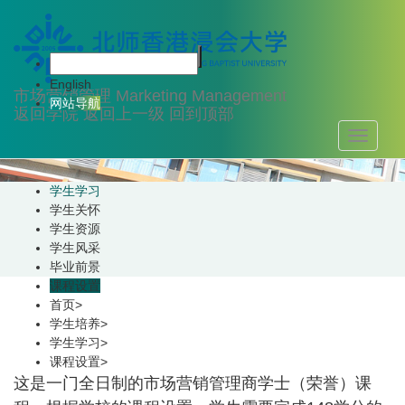
学生培养
English
市场营销管理
Marketing Management
网站导航
返回学院
返回上一级
回到顶部
Toggle
navigati
学生学习
学生关怀
学生资源
学生风采
毕业前景
课程设置
首页
>
学生培养
>
学生学习
>
课程设置
>
这是一门全日制的市场营销管理商学士（荣誉）课