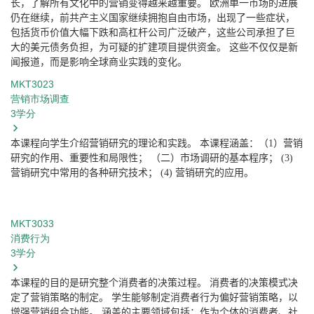
长，了解所有文化中的营销变得越来越重要。
欧洲单一市场的进展
仍在继续，前共产主义国家继续拥抱自由市场，出现了一些症状，
包括货币价值大幅下跌和高杠杆公司广泛破产，这些公司承担了巨
大的美元债务负担，
为可疑的扩建项目提供资金。
这些不仅仅是新
闻报道，而是影响全球商业实践的变化。
MKT3023
营销市场调查
3
学分
本课程向学生介绍营销研究的理论和实践。
本课程涵盖：（
1
）营销
研究的作用、重要性和局限性；
（二）市场调研的基本程序；
(3)
营销研究中常用的各种研究技术；
(4)
营销研究的应用。
MKT3033
消费行为
3
学分
本课程的目的是研究整个消费者的决策过程。
消费者的决策模式决
定了营销策略的制定。
学生能够制定消费者行为偏好营销策略，以
增强营销组合功能。
涵盖的主要领域包括：作为个体的消费者、社