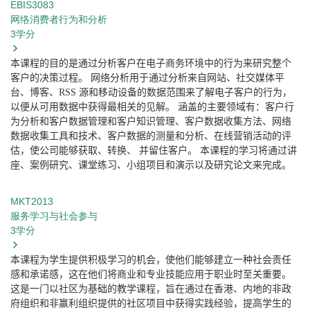
EBIS3083
网络消费者行为和分析
3
学分
本课程的目的是通过分析客户在电子商务环境中的行为来研究整个
客户的决策过程。
网络分析用于通过分析来自网站、社交媒体平
台、博客、
RSS
源和移动设备的数据范围来了解电子客户的行为，
以便从可用数据中获得最相关的见解。
涵盖的主要领域有：客户行
为分析和客户数据管理和客户知识管理、客户数据收集方法、网络
数据收集工具和技术、客户数据的测量和分析、在线营销活动的评
估，使公司能够获取、转换、
并留住客户。
本课程的学习将通过讲
座、案例研究、课堂练习、小组项目和演示以及研究论文来完成。
MKT2013
服务学习与社会参与
3
学分
本课程为学生提供积极学习的机会，使他们能够建立一种社会责任
感和承诺感，这在他们将商业和专业技能应用于职业时至关重要。
这是一门以社区为基础的教学课程，旨在通过在香港、内地的非政
府组织和非赢利组织提供的社区项目中获得实践经验，提高学生的