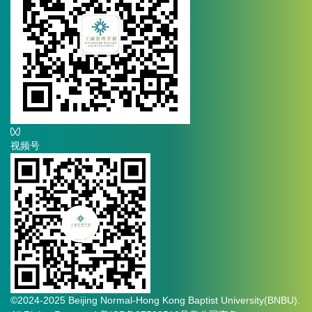
视频号
©2024-2025 Beijing Normal-Hong Kong Baptist University(BNBU).