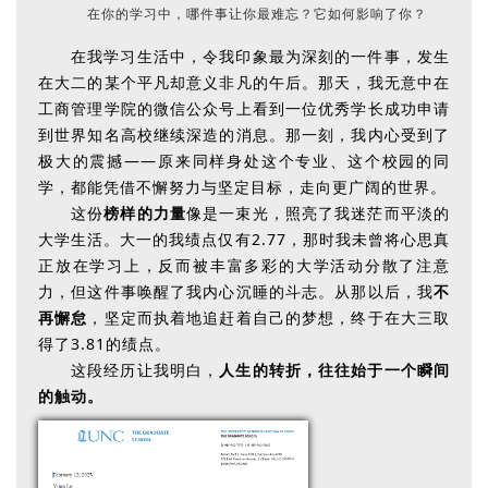
在你的学习中，哪件事让你最难忘？它如何影响了你？
在我学习生活中，令我印象最为深刻的一件事，发生
在大二的某个平凡却意义非凡的午后。那天，我无意中在
工商管理学院的微信公众号上看到一位优秀学长成功申请
到世界知名高校继续深造的消息。那一刻，我内心受到了
极大的震撼——原来同样身处这个专业、这个校园的同
学，都能凭借不懈努力与坚定目标，走向更广阔的世界。
这份
榜样的力量
像是一束光，照亮了我迷茫而平淡的
大学生活。大一的我绩点仅有2.77，那时我未曾将心思真
正放在学习上，反而被丰富多彩的大学活动分散了注意
力，但这件事唤醒了我内心沉睡的斗志。从那以后，我
不
再懈怠
，坚定而执着地追赶着自己的梦想，终于在大三取
得了3.81的绩点。
这段经历让我明白，
人生的转折
，往往始于一个瞬间
的触动。