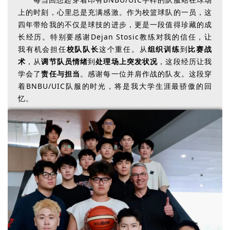
上的时刻，心里总是充满感激。作为校篮球队的一员，这
四年带给我的不仅是球技的进步，更是一段值得珍藏的成
长经历。特别要感谢Dejan Stosic教练对我的信任，让
我有机会担任
校队队长
这个重任。从
组织训练
到
比赛战
术
，从
调节队员情绪
到
处理场上突发状况
，这段经历让我
学会了
责任与担当
。感谢每一位并肩作战的队友。这段穿
着BNBU/UIC队服的时光，将是我大学生涯最骄傲的回
忆。