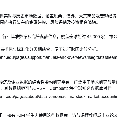
供实时与历史市场数据，涵盖股票、债券、大宗商品及宏观经济
围内执行复杂的金融建模、风险评估及投资组合追踪。
、行业基准数据及高管薪酬信息，覆盖全球超过
45,000
家上市
表指标与标准化分类相结合，便于进行跨国比较分析。
nn.edu/pages/support/manuals-and-overviews/lseg/datastream/r
经济及企业数据的综合性金融研究平台，广泛用于学术研究与量
，其数据规范可与
CRSP
、
Compustat
等全球知名数据库对标。
enn.edu/pages/about/data-vendors/china-stock-market-accounti
FBM
册。如有
学生需使用这些数据库，请与课程教师或毕业论