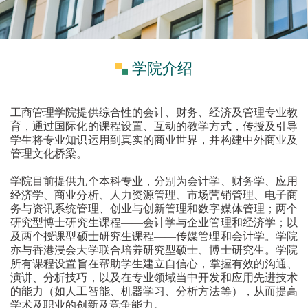
学院介绍
工商管理学院提供综合性的会计、财务、经济及管理专业教
育，通过国际化的课程设置、互动的教学方式，传授
及
引导
学生将专业知识运用到真实的商业世界
，
并构建中外商业及
管理文化桥梁
。
学院目前提供九个本科专业，分别为会计学、财务学、应用
经济学、商业分析
、
人力资源管理、市场营销管理、电子商
务与资讯系统管理、创业与创新管理和数字媒体管理
；两
个
研究型博士研究生课程
——
会计学与企业管理和经济学；
以
及两个授课型硕士研究生课程
——
传媒管理和会计学。学院
亦与香港浸会大学联合培养研究型硕士、博士研究生。
学院
所有课程
设置
旨在
帮助
学生
建立自信心，
掌握有效的沟通、
演讲、分析技巧
，
以及在专业领域当中
开发
和
应用
先进
技术
的能力
（如人工智能、机器学习、分析
方法等
）
，
从而提高
学术
及职业的
创新
及
竞争
能力
。