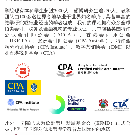
学院现有本科学生超过
3000
人，硕博研究生逾
270
人。教学
团队由
100多
名世界各地毕业于世界知名学府，具备丰富的
教学研究或行业经验的学者组成。
我们的课程拥有众多全球
顶尖会计、税务及金融机构的专业认证，其中包括英国特许
公认会计师公会（ACCA）、香港会计师公会
（HKICPA）、
澳洲会计师公会（CPA Australia）、
特许金
融分析师协会（CFA Institute）
、数字营销协会（DMI）以
及
香港税务学会（CTA）
。
此外，
学院已成为
欧洲管理发展基金会（
EFMD
）
正式
会
员
，印证了学院
对
优质
管理
学
教育
及
国际化的承诺。