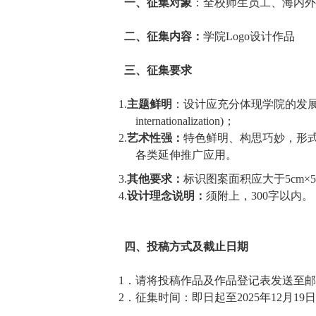
一
、
征集对象
：全校师生员工、海内外
二
、
征集内容
：
学院L
ogo
设计作品
三
、
征集要求
1.
主题鲜明
：
设计应
充分体现学院的发展理念
internationalization)；
2.
艺术性强：
特色鲜明、构思巧妙，形
各类延伸推广应用。
3.
其他要求：
标识图案面积应大于
5cm×
4.
设计理念说明：
须附上，
300
字以内。
四
、
投稿方式及截止日期
1．
请将投稿作品及作品登记表发送至邮
2．
征集时间：
即日起至2025
年12月19日