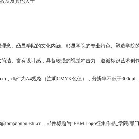
校友及其他人士
、凸显学院的文化内涵、彰显学院的专业特色、塑造学院的良好形象（如：int
式简洁、富有设计感，具备较强的视觉冲击力，遵循标识艺术创
5cm
，稿件为
A4
规格（注明
CMYK
色值），分辨率不低于
300dpi
箱
fbm@
bnbu
.edu.cn
，邮件标题为
“FBM L
o
go
征集作品_学院/部