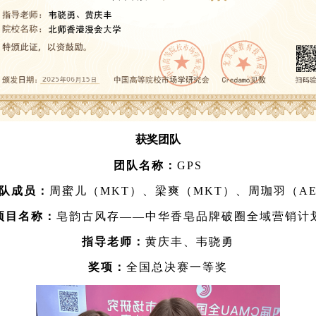
获奖团队
团队名称
：
GPS
队成员：
周蜜儿（MKT）、梁爽（MKT）、周珈羽（A
项目名称：
皂韵古风存——中华香皂品牌破圈全域营销计
指导老师：
黄庆丰、韦骁勇
奖项：
全国总决赛一等奖