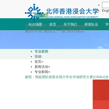
新闻活动
Engl
网站导航
站点地图
首页
关于我们
师资队伍
学
市场营销管理
Marketing Management
返回学院
返回上一级
回到顶部
专业新闻
活动
首页
>
新闻活动
>
专业新闻
>
捷报：我校团队斩获全国大学生市场研究大赛(CMAU)