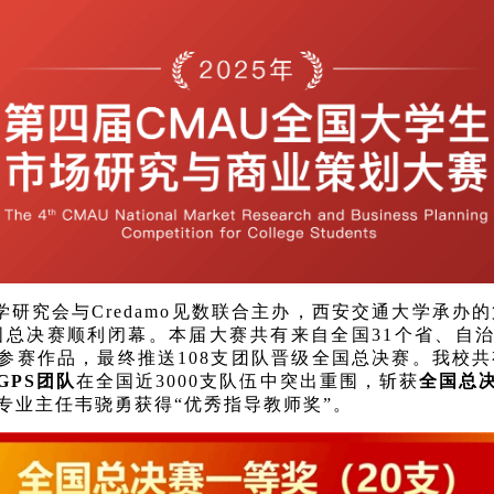
场学研究会与Credamo见数联合主办，西安交通大学承
国总决赛顺利闭幕。本届大赛共有来自全国31个省、自治
提交参赛作品，最终推送108支团队晋级全国总决赛。我校
GPS团队
在全国近3000支队伍中突出重围，斩获
全国总
专业主任韦骁勇获得“优秀指导教师奖”。