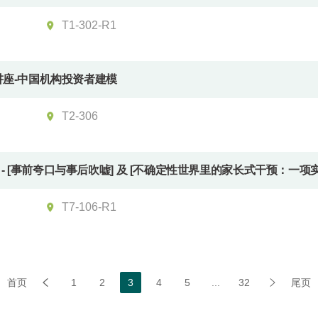
T1-302-R1
宾讲座-中国机构投资者建模
T2-306
两场）- [事前夸口与事后吹嘘] 及 [不确定性世界里的家长式干预：一项
T7-106-R1
首页
1
2
3
4
5
...
32
尾页